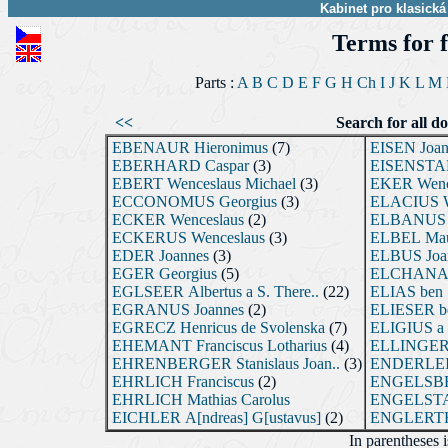
Kabinet pro klasická
Terms for 
Parts :
A
B
C
D
E
F
G
H
Ch
I
J
K
L
M
<<
Search for all d
EBENAUR Hieronimus
(7)
EISEN Joann
EBERHARD Caspar
(3)
EISENSTAD
EBERT Wenceslaus Michael
(3)
EKER Wenc
ECCONOMUS Georgius
(3)
ELACIUS W
ECKER Wenceslaus
(2)
ELBANUS 
ECKERUS Wenceslaus
(3)
ELBEL Maur
EDER Joannes
(3)
ELBUS Joa
EGER Georgius
(5)
ELCHANAN b
EGLSEER Albertus a S. There..
(22)
ELIAS ben 
EGRANUS Joannes
(2)
ELIESER b
EGRECZ Henricus de Svolenska
(7)
ELIGIUS a 
EHEMANT Franciscus Lotharius
(4)
ELLINGER 
EHRENBERGER Stanislaus Joan..
(3)
ENDERLEI
EHRLICH Franciscus
(2)
ENGELSBER
EHRLICH Mathias Carolus
ENGELSTAT 
EICHLER A[ndreas] G[ustavus]
(2)
ENGLERTH 
In parentheses 